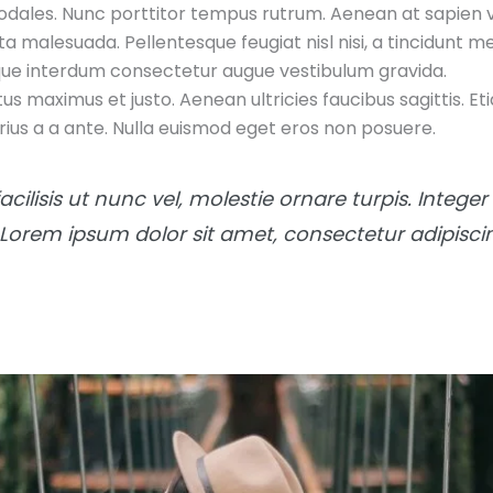
odales. Nunc porttitor tempus rutrum. Aenean at sapien 
ta malesuada. Pellentesque feugiat nisl nisi, a tincidunt me
esque interdum consectetur augue vestibulum gravida.
s maximus et justo. Aenean ultricies faucibus sagittis. Eti
ius a a ante. Nulla euismod eget eros non posuere.
acilisis ut nunc vel, molestie ornare turpis. Integ
 Lorem ipsum dolor sit amet, consectetur adipiscing