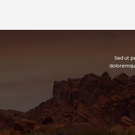
Sed ut p
doloremque