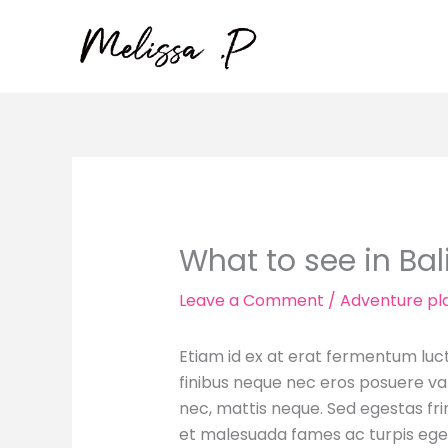
Skip
to
content
What to see in Bali
Leave a Comment
/
Adventure pl
Etiam id ex at erat fermentum luctu
finibus neque nec eros posuere var
nec, mattis neque. Sed egestas fri
et malesuada fames ac turpis egest